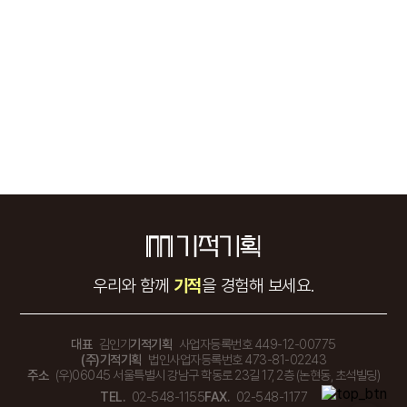
우리와 함께
기적
을 경험해 보세요.
대표
김인기
기적기획
사업자등록번호 449-12-00775
(주)기적기획
법인사업자등록번호 473-81-02243
주소
(우)06045 서울특별시 강남구 학동로 23길 17, 2층 (논현동, 초석빌딩)
TEL.
02-548-1155
FAX.
02-548-1177