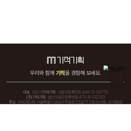
우리와 함께
기적
을 경험해 보세요.
대표
김인기
기적기획
사업자등록번호 449-12-00775
(주)기적기획
법인사업자등록번호 473-81-02243
주소
(우)06045 서울특별시 강남구 학동로 23길 17, 2층 (논현동, 초석빌딩)
TEL.
02-548-1155
FAX.
02-548-1177
E-mail
miraclecc@naver.com
상담시간
평일 10:00 - 19:00 (점심시간 13:00 - 14:00) 토 · 일 · 공휴일 휴무
Copyright © 2024 기적기획. All rights Reserved.