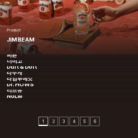
Product
JIM BEAM
Product
Product
피죤
Product
더비코
Product
Duft & Doft
Product
라부케
Product
타임투에잇
Product
Dr. HOWS
Product
리브유
NoLie
1
2
3
4
5
6