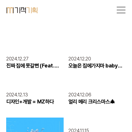
기적기획 일상을 소개합니다.
MIRACLE
STORY
#슬기로운_기적_생활 #일상 #Daily
2024.12.27
2024.12.20
진짜 집에 못갈뻔 (Feat.
오늘은 집에가지마 baby
기적송년회)
(Feat. 기적송년회)
2024.12.13
2024.12.06
디자인+개발 = MZ하다
얼리 메리 크리스마스🎄
2024.11.15