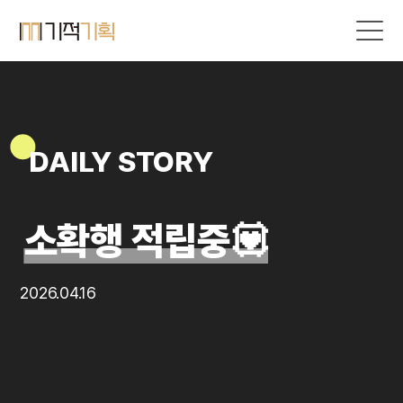
DAILY STORY
소확행 적립중💟
2026.04.16