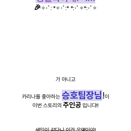
🎉
✧･ﾟ: *✧･ﾟ:* *:･ﾟ✧*:･ﾟ✧
가 아니고
승호팀장님
!
카리나를 좋아하는
이
주인공
이번 스토리의
입니다!!
생일이 같다니 이건 운명이야!