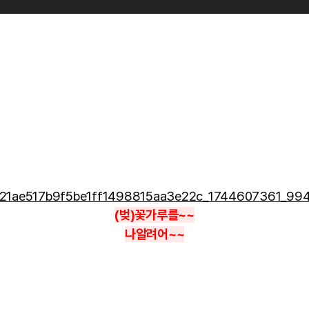
(벚)꽃가루를~~
나알려어~~