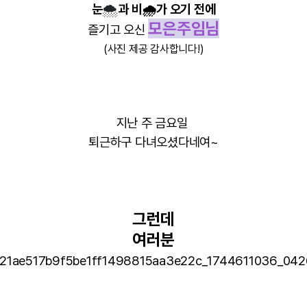
눈
🌨️
과 비
🌧️
가 오기 전에
모은주임님
즐기고 오신
(사진 제공 감사합니다!)
지난 주 금요일
퇴근하구 다녀오셨다네여~
그런데
여러분