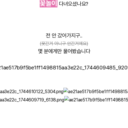
꽃놀이
다녀오셨나요?
전 안 갔어가지구..
(못간거 아니구 안간거에요)
몇 분에게만 물어봤습니다